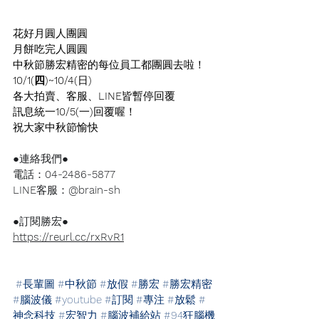
花好月圓人團圓
月餅吃完人圓圓
中秋節勝宏精密的每位員工都團圓去啦！
10/1(四)~10/4(
日
)
各大拍賣、客服、
LINE
皆暫停回覆
訊息統一
10/5(
一
)
回覆喔！
祝大家中秋節愉快
●連絡我們●
電話：
04-2486-5877
LINE
客服：
@brain-sh
●訂閱勝宏●
https://reurl.cc/rxRvR1
#長輩圖
#中秋節
#放假
#勝宏
#勝宏精密
#腦波儀
#youtube
#訂閱
#專注
#放鬆
#
神念科技
#宏智力
#腦波補給站
#94狂腦機