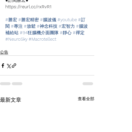
●訂閱勝宏●
https://reurl.cc/rxRvR1
#勝宏
#勝宏精密
#腦波儀
#youtube
#訂
閱
#專注
#放鬆
#神念科技
#宏智力
#腦波
補給站
#94狂腦機介面團隊
#靜心
#禪定
#NeuroSky
#Macrotellect
公告
查看全部
最新文章