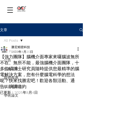
文章
All Posts
勝宏精密科技
All Posts
2023年4月20日
【強力團隊】腦機介面專家來囉腦波無所
公告
不在、無所不能，最強腦機介面團隊，十
多位碩博士研究員隨時提供您最精準的腦
活動花絮
電解決方案，您有什麼腦電科學的想法
媒體報導
呢？快來找勝宏吧！歡迎各類活動、通
告、演講邀約
腦波相關
已更新：
2025年8月4日
學術論文