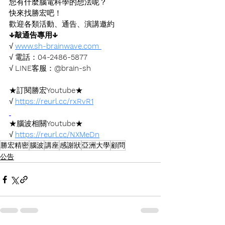
您有什麼腦電科學的想法呢？
快來找勝宏吧！
歡迎各類活動、通告、演講邀約
↓敲通告專用↓
√ 
www.sh-brainwave.com
√ 電話：
04-2486-5877
√ 
LINE
客服：
@brain-sh
★訂閱勝宏
Youtube
★
√ 
https://reurl.cc/rxRvR1
★腦波相關
Youtube
★
√ 
https://reurl.cc/NXMeDn
勝宏精密
腦波
講座
感謝狀
亞洲大學
顧問
公告