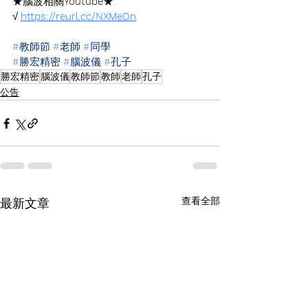
★腦波相關
Youtube
★
√ 
https://reurl.cc/NXMeDn
#教師節
#老師
#同學
#勝宏精密
#腦波儀
#孔子
勝宏精密
腦波儀
教師節
教師
老師
孔子
公告
查看全部
最新文章