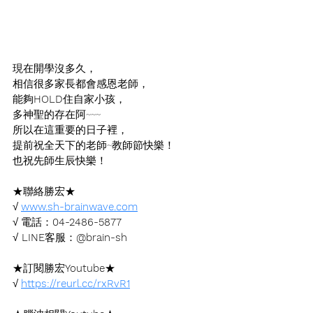
現在開學沒多久，
相信很多家長都會感恩老師，
能夠
HOLD
住自家小孩，
多神聖的存在阿~~~
所以在這重要的日子裡，
提前祝全天下的老師~教師節快樂！
也祝先師生辰快樂！
★聯絡勝宏★
√ 
www.sh-brainwave.com
√ 電話：
04-2486-5877
√
 LINE
客服：
@brain-sh
★訂閱勝宏
Youtube
★
√ 
https://reurl.cc/rxRvR1