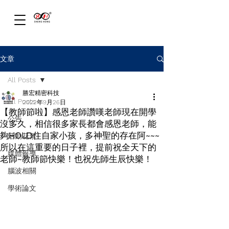
文章
All Posts
勝宏精密科技
All Posts
2022年9月26日
【教師節啦】感恩老師讚嘆老師現在開學
公告
沒多久，相信很多家長都會感恩老師，能
夠HOLD住自家小孩，多神聖的存在阿~~~
活動花絮
所以在這重要的日子裡，提前祝全天下的
媒體報導
老師~教師節快樂！也祝先師生辰快樂！
腦波相關
學術論文