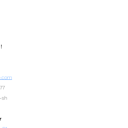
！
e.com
77
-sh
★