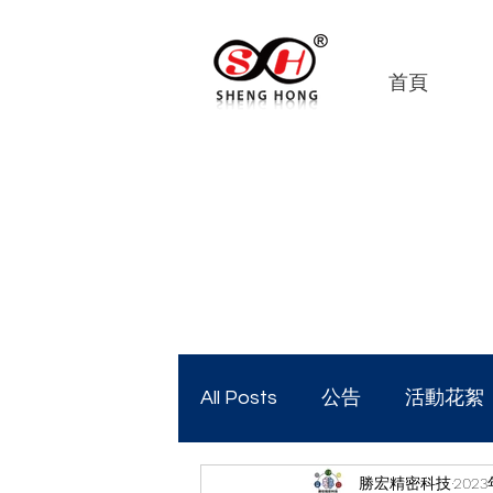
首頁
All Posts
公告
活動花絮
勝宏精密科技
202