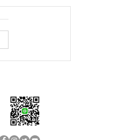
Nature子刊研究｜消費級腦
面性能比肩科研級？
inLink表現亮眼
LINE客服：@brain-sh