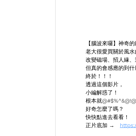
【腦波來囉】神奇的
老大很愛買關於風水
改變磁場、招人緣、
但真的會感應的到什
終於！！！
透過這個影片，
小編解惑了！
根本就
@#$%^&@!@
好奇怎麼了嗎？
快快點進去看看！
正片底加 →　
https