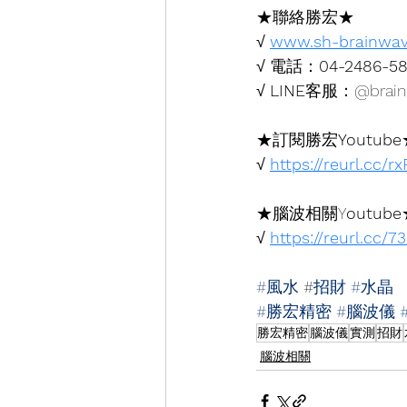
★聯絡勝宏★
√ 
www.sh-brainwa
√ 電話：
04-2486-5
√ 
LINE
客服：@brain
★訂閱勝宏
Youtube
√ 
https://reurl.cc/r
★腦波相關Y
outube
√ 
https://reurl.cc/
#風水
 #
招財 #水晶
#勝宏精密
#腦波儀
勝宏精密
腦波儀
實測
招財
腦波相關