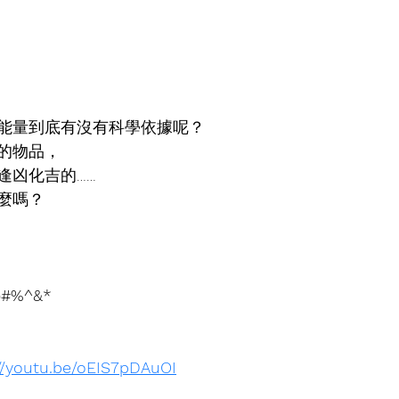
能量到底有沒有科學依據呢？
的物品，
逢凶化吉的……
麼嗎？
#%^&*
://youtu.be/oEIS7pDAuOI