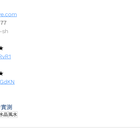
ve.com
877
-sh
★
xRvR1
★
73GdKN
#實測
水晶
風水