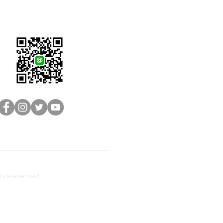
LINE客服：@brain-sh
s Reserved.