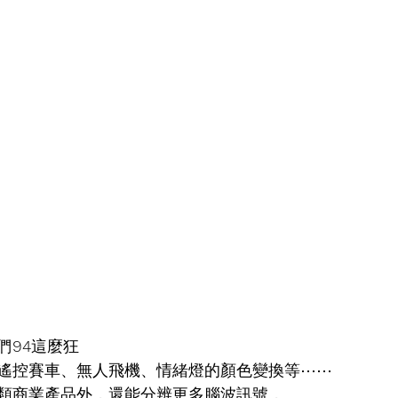
們
94
這麼狂
遙控賽車、無人飛機、情緒燈的顏色變換等⋯⋯
類商業產品外，還能分辨更多腦波訊號，