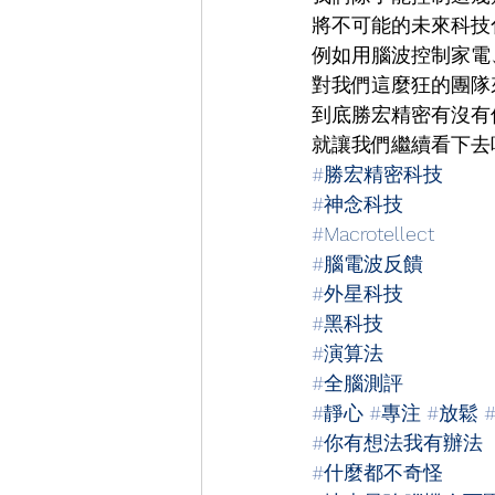
將不可能的未來科技
例如用腦波控制家電
對我們這麼狂的團隊
到底勝宏精密有沒有
就讓我們繼續看下去
#
勝宏精密科技
#
神念科技
#
Macrotellect
#
腦電波反饋
#
外星科技
#
黑科技
#
演算法
#
全腦測評
#
靜心
#
專注
#
放鬆
#
你有想法我有辦法
#
什麼都不奇怪