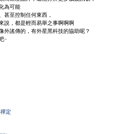
化為可能
、甚至控制任何東西，
來說，都是輕而易舉之事啊啊啊
像外謠傳的，有外星黑科技的協助呢？
吧
~
#
禪定