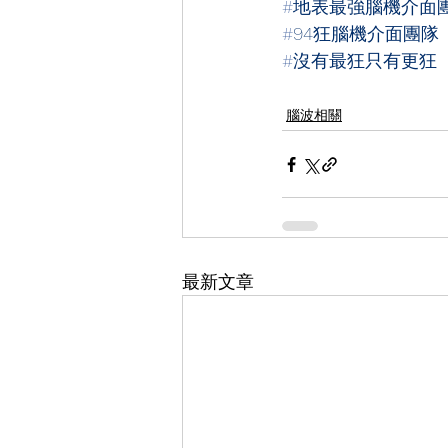
#
地表最強腦機介面
#
94狂腦機介面團隊
#
沒有最狂只有更狂
腦波相關
最新文章