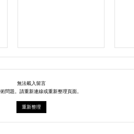
無法載入留言
技術問題。請重新連線或重新整理頁面。
重新整理
AI真的能讓人更專注嗎？最新
🧠
學術研究給出了一個值得關注
機介
的方向。
Bra