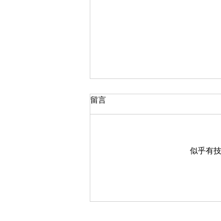
留言
似乎有
學術研究｜BrainLink × VR 正
念療癒，讓心理狀態「看得
見」