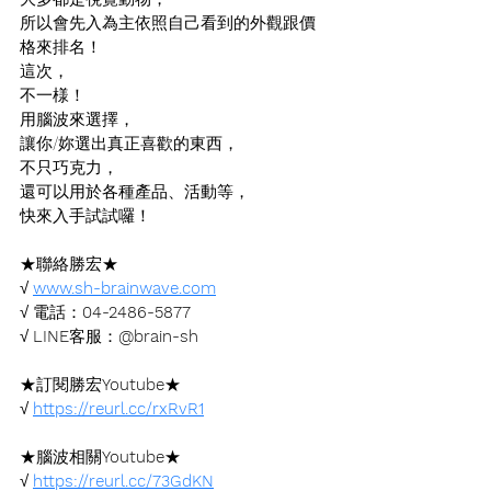
所以會先入為主依照自己看到的外觀跟價
格來排名！
這次，
不一様！
用腦波來選擇，
讓你/妳選出真正喜歡的東西，
不只巧克力，
還可以用於各種產品、活動等，
快來入手試試囉！
★聯絡勝宏★
√ 
www.sh-brainwave.com
√ 電話：
04-2486-5877
√ 
LINE
客服：
@brain-sh
★訂閱勝宏
Youtube
★
√ 
https://reurl.cc/rxRvR1
★腦波相關
Youtube
★
√ 
https://reurl.cc/73GdKN