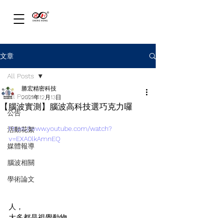
文章
All Posts
勝宏精密科技
All Posts
2021年12月13日
【腦波實測】腦波高科技選巧克力囉
公告
https://www.youtube.com/watch?
活動花絮
v=EXA0lkAmnEQ
媒體報導
腦波相關
學術論文
人，
大多都是視覺動物，