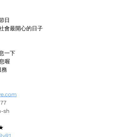
節日
社會最開心的日子
息一下
息喔
服務
ve.com
877
n-sh
★
xRvR1