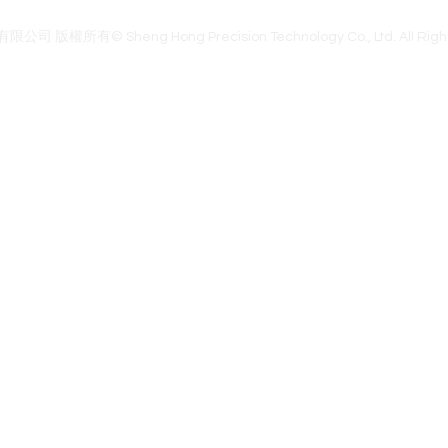
官網首頁
腦波商城
聯絡我們
關於我們
隱私權政策
權所有© Sheng Hong Precision Technology Co., Ltd. All Right