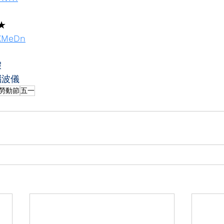
★
NXMeDn
假
腦波儀
勞動節
五一