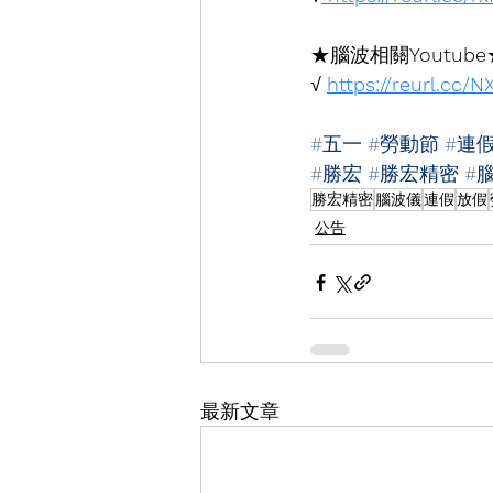
★腦波相關
Youtube
√ 
https://reurl.cc/
#五一
#勞動節
#連
#勝宏
#勝宏精密
#
勝宏精密
腦波儀
連假
放假
公告
最新文章