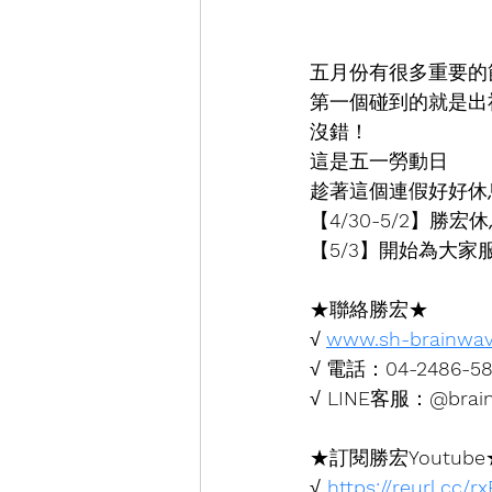
五月份有很多重要的
第一個碰到的就是出
沒錯！
這是五一勞動日
趁著這個連假好好休
【
4/30-5/2
】勝宏休
【
5/3
】開始為大家
★聯絡勝宏★
√ 
www.sh-brainwa
√ 電話：
04-2486-5
√
 LINE
客服：
@brai
★訂閱勝宏
Youtube
√
https://reurl.cc/r