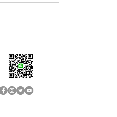
LINE客服：@brain-sh