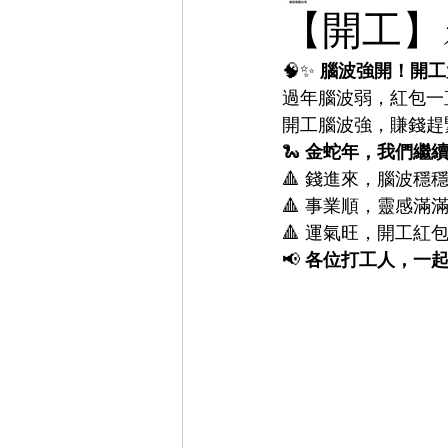
【開工】
🧠✨ 
腦波強開！開工
過年腦波弱，紅包一
開工腦波強，賺錢趕
🐍 
金蛇年，我們繼
🔺 錢進來，腦波穩穩
🔺 事業順，靈感滿
🔺 運氣旺，開工紅
📢 
各位打工人，一