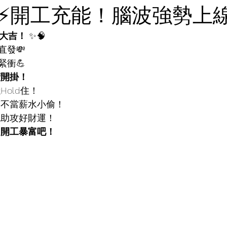
⚡開工充能！腦波強勢上線
大吉！
 ✨🧠
直發💸
緊衝💪
續開掛！
Hold住！
滿不當薪水小偷！
包助攻好財運！
起開工暴富吧！