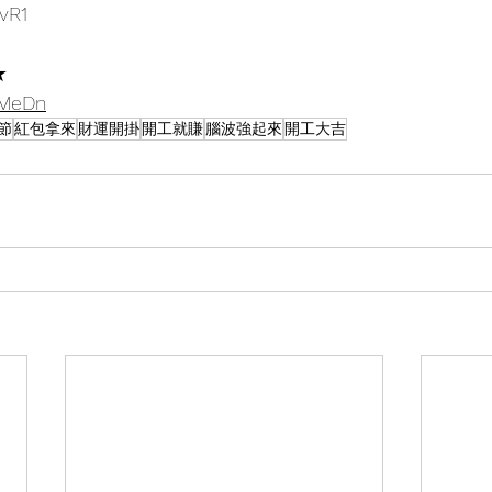
RvR1
★
NXMeDn
節
紅包拿來
財運開掛
開工就賺
腦波強起來
開工大吉