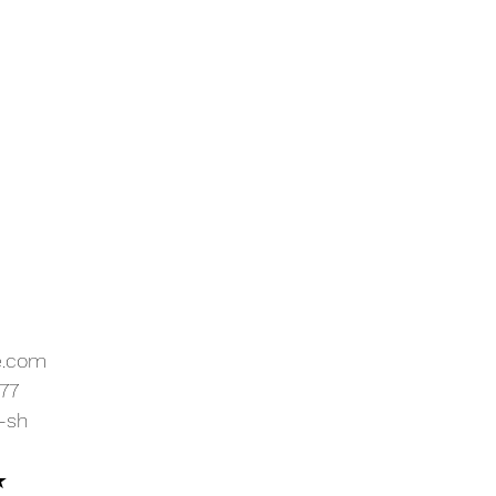
e.com
77
-sh
★