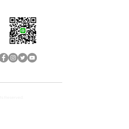
LINE客服：@brain-sh
s Reserved.