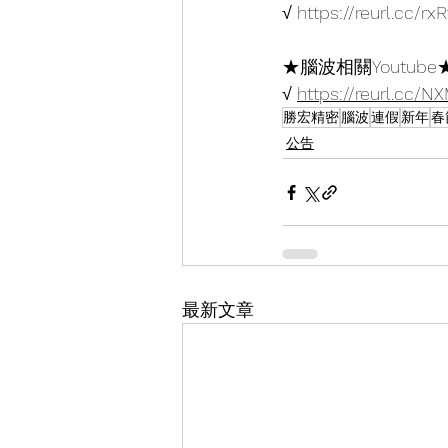
√ 
https://reurl.cc/rx
★腦波相關Youtube
√ 
https://reurl.cc/
勝宏精密
腦波
連假
新年
春
公告
最新文章