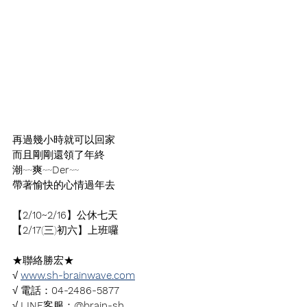
再過幾小時就可以回家
而且剛剛還領了年終 
潮~~爽~~
Der
~~
帶著愉快的心情過年去
【
2/10~2/16
】公休七天
【
2/17
(三)初六】上班囉
★聯絡勝宏★
√ 
www.sh-brainwave.com
√ 電話：
04-2486-5877
√ 
LINE
客服：
@brain-sh