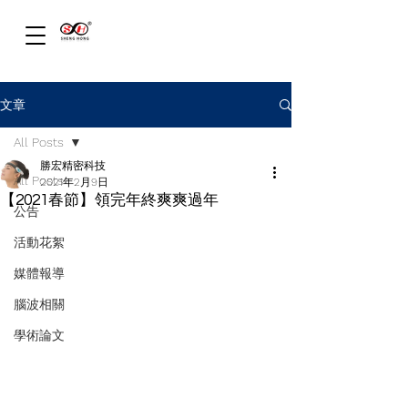
文章
All Posts
勝宏精密科技
All Posts
2021年2月9日
【2021春節】領完年終爽爽過年
公告
活動花絮
媒體報導
腦波相關
學術論文