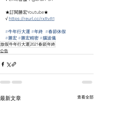
★訂閱勝宏
Youtube
★
√ 
https://reurl.cc/rxRvR1
#牛年行大運
#年終
#春節休假
#勝宏
#勝宏精密
#腦波儀
放假
牛年行大運
2021春節
年終
公告
查看全部
最新文章