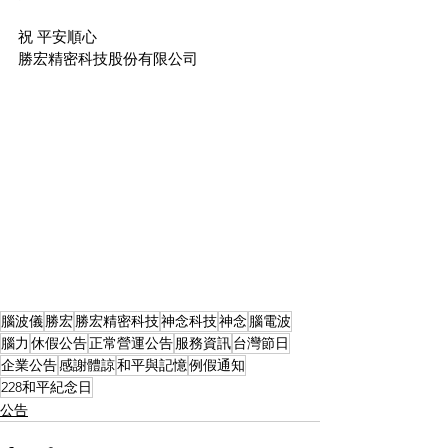
祝 平安順心
勝宏精密科技股份有限公司
腦波儀
勝宏
勝宏精密科技
神念科技
神念
腦電波
腦力
休假公告
正常營運公告
服務資訊
台灣節日
企業公告
感謝體諒
和平與記憶
例假通知
228和平紀念日
公告