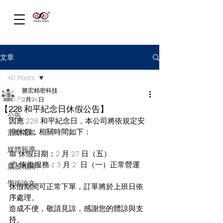
文章
All Posts
勝宏精密科技
All Posts
2月26日
【228 和平紀念日休假公告】
公告
因應 228 和平紀念日，本公司將依規定安
排休假，相關時間如下：
活動花絮
媒體報導
📅 休假日期：2 月 27 日（五）
📦 恢復服務：3 月 2  日（一）正常營運
腦波相關
學術論文
休假期間可正常下單，訂單將於上班日依
序處理。
造成不便，敬請見諒，感謝您的體諒與支
持。