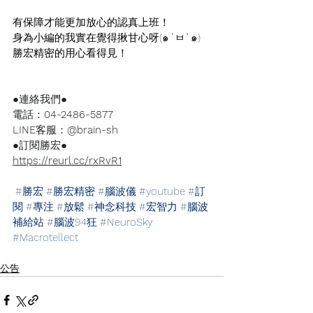
有保障才能更加放心的認真上班！
身為小編的我實在覺得揪甘心呀(๑
´
ㅂ
`
๑) 
勝宏精密的用心看得見！
●連絡我們●
電話：
04-2486-5877
LINE
客服：
@brain-sh
●訂閱勝宏●
https://reurl.cc/rxRvR1
#勝宏
#勝宏精密
#腦波儀
#youtube
#訂
閱
#專注
#放鬆
#神念科技
#宏智力
#腦波
補給站
#腦波94狂
#NeuroSky
#Macrotellect
公告