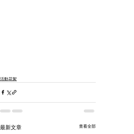
活動花絮
查看全部
最新文章