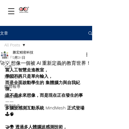
文章
All Posts
勝宏精密科技
All Posts
3月24日
🚀💡 想像一個被 AI 重新定義的教育世界！
公告
當人工智慧走進教室，
學習不再只是單向輸入，
活動花絮
而是全面啟動學生的 集體腦力與自我紀
媒體報導
律。
這不是未來想像，而是現在正在發生的事
腦波相關
——
學術論文
多腦波感測互動系統 MindMesh 正式登場 
🕹️🧠
🤝🌍 透過多人體腦波感測技術，