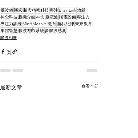
腦波儀
勝宏
勝宏精密科技
專注
BrainLink
放鬆
神念科技
腦機介面
神念
腦電波
腦電設備
專注力
專注力訓練
MindMesh
AI教育
自我紀律
未來教育
集體智慧
腦波遊戲系統
多腦波感測
腦波相關
查看全部
最新文章