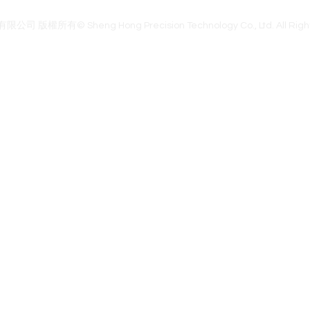
官網首頁
腦波商城
聯絡我們
關於我們
隱私權政策
權所有© Sheng Hong Precision Technology Co., Ltd. All Right