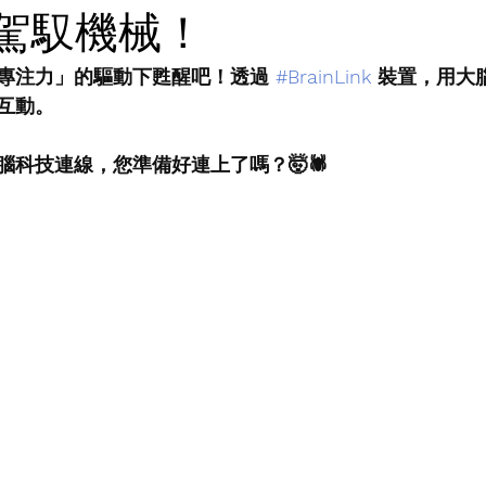
念駕馭機械！
專注力」的驅動下甦醒吧！透過 
#BrainLink
 裝置，用大
互動。
科技連線，您準備好連上了嗎？🤯🕷️