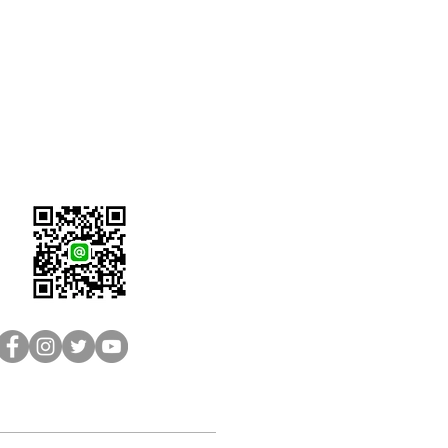
LINE客服：@brain-sh