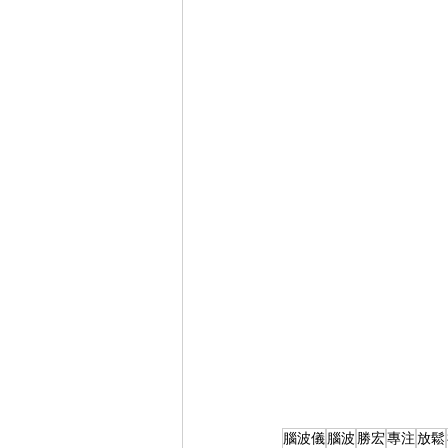
腦波儀
腦波
勝宏
專注
放鬆