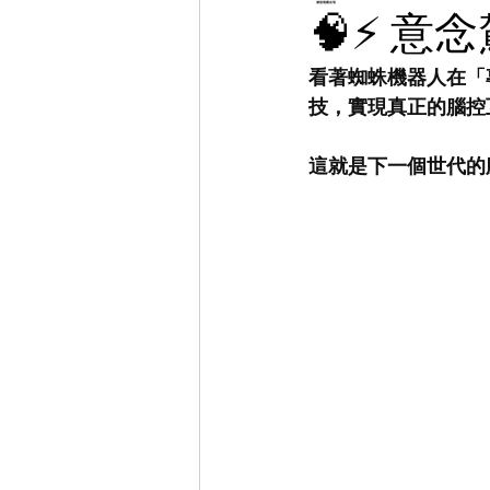
🧠⚡ 意
看著蜘蛛機器人在「
技，實現真正的腦控
這就是下一個世代的腦