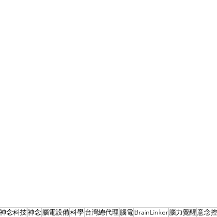
神念科技
神念
腦電設備
科學
台灣總代理
腦電
BrainLinker
腦力覺醒
意念