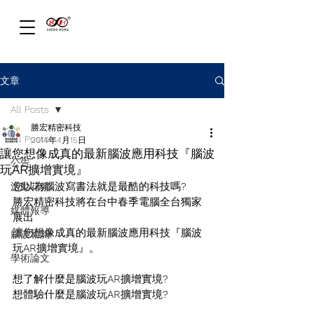
文章
All Posts
勝宏精密科技
All Posts
2014年4月15日
讓您想像成真的最新腦波應用科技『腦波
公告
玩AR擴增實境』
您以為腦波寫書法就是最酷的科技嗎
?
活動花絮
勝宏精密科技將在台中春季電腦全台獨家
媒體報導
展出
讓您想像成真的最新腦波應用科技『腦波
腦波相關
玩
AR
擴增實境』。
學術論文
想了解什麼是腦波玩
AR
擴增實境
?
想體驗什麼是腦波玩
AR
擴增實境
?