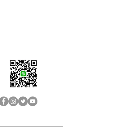
LINE客服：@brain-sh