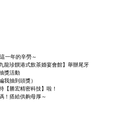
這一年的辛勞～
九龍珍饌港式飲茶婚宴會館】舉辦尾牙
抽獎活動
編我抽到頭獎）
持【勝宏精密科技】啦！
碼！搭給供齁母厚～