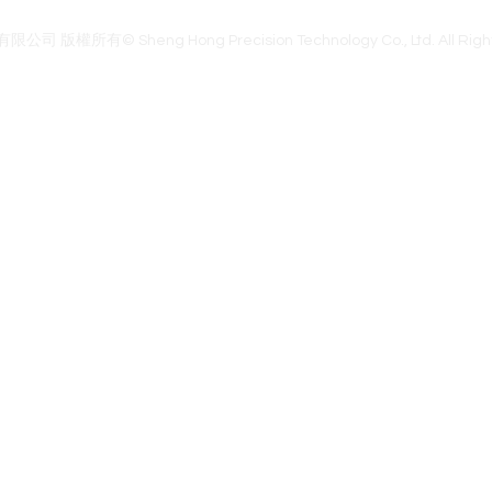
官網首頁
腦波商城
聯絡我們
關於我們
隱私權政策
權所有© Sheng Hong Precision Technology Co., Ltd. All Right