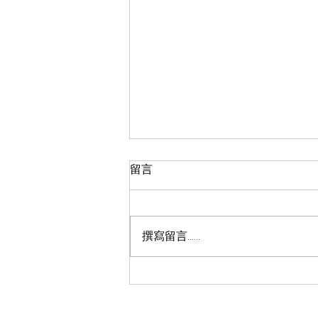
留言
撰寫留言......
腦波科技應用於情感設計與評
估研究工作坊