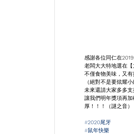
感謝各位同仁在
2019
老闆大大特地選在【
不僅食物美味，又有
（絕對不是要炫耀小
未來還請大家多多支
讓我們明年獎項再加
厚！！！（謎之音）
#
2020
尾牙
#鼠年快樂