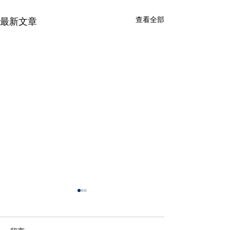
查看全部
最新文章