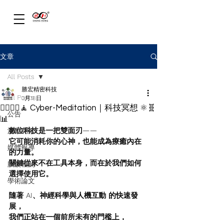
文章
All Posts
勝宏精密科技
All Posts
3月18日
🧘‍♀️🧘‍♂️🧘 Cyber-Meditation｜科技冥想 ⚛️🧬
公告
📊
數位科技是一把雙面刃——
活動花絮
它可能消耗你的心神，也能成為療癒內在
媒體報導
的力量。
關鍵從來不在工具本身，而在於我們如何
腦波相關
選擇使用它。
學術論文
隨著 AI、神經科學與人機互動 的快速發
展，
我們正站在一個前所未有的門檻上，