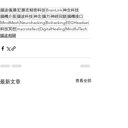
腦波儀
勝宏
勝宏精密科技
BrainLink
神念科技
腦機介面
腦波科技
神念
腦力
神經回饋
腦機接口
MindMesh
Neurohacking
Biohacking
EEGHeadset
科技冥想
macrotellect
DigitalHealing
MindfulTech
腦波相關
查看全部
最新文章