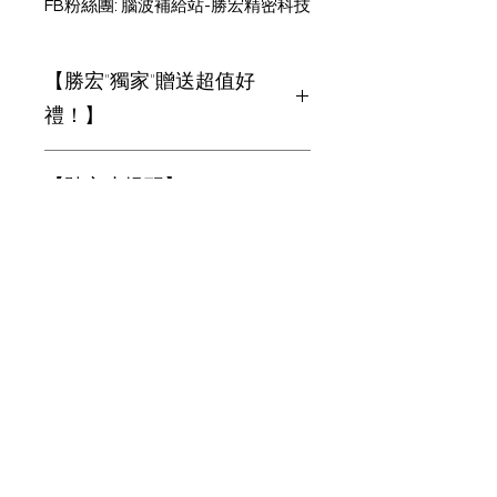
FB粉絲團: 腦波補給站-勝宏精密科技
【勝宏"獨家"贈送超值好
禮！】
買就送 市價1500元多款腦波互動遊
【貼心小提醒】
戲(電腦版)！
※若使用桌上型電腦需有藍芽接收
【購買流程】
器，本公司另有販售經過工程師測試
OK，可以與腦波儀搭配，不用煩惱
1.登入會員選購商品後，網頁右下角
買了不合用的問題，一起購買享有加
【開立發票】
私訊我們。
購優惠唷。
本賣場統一開立二聯發票，如需三聯
2.請留下【購買人姓名、電話、E-
【維修保固】
發票請提供抬頭與統編，謝謝。
mail、地址、商品、數量、抬頭統
編】。
【購買前請詳閱注意事宜】
3.匯款金額為【訂單金額+運費100
1.本賣場腦波儀器保固一年(非人為