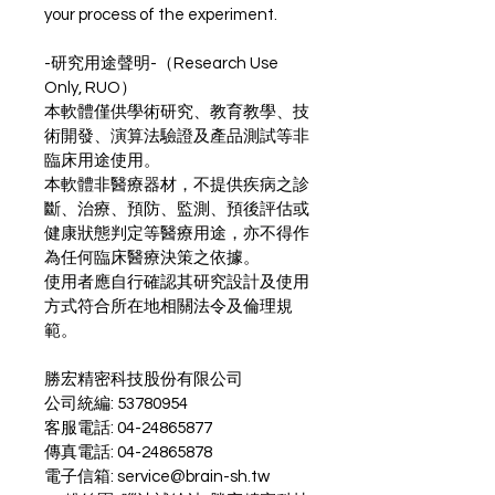
your process of the experiment.
-研究用途聲明-（Research Use 
Only, RUO）
本軟體僅供學術研究、教育教學、技
術開發、演算法驗證及產品測試等非
臨床用途使用。
本軟體非醫療器材，不提供疾病之診
斷、治療、預防、監測、預後評估或
健康狀態判定等醫療用途，亦不得作
為任何臨床醫療決策之依據。
使用者應自行確認其研究設計及使用
方式符合所在地相關法令及倫理規
範。
勝宏精密科技股份有限公司
公司統編: 53780954
客服電話: 04-24865877
傳真電話: 04-24865878
電子信箱: service@brain-sh.tw