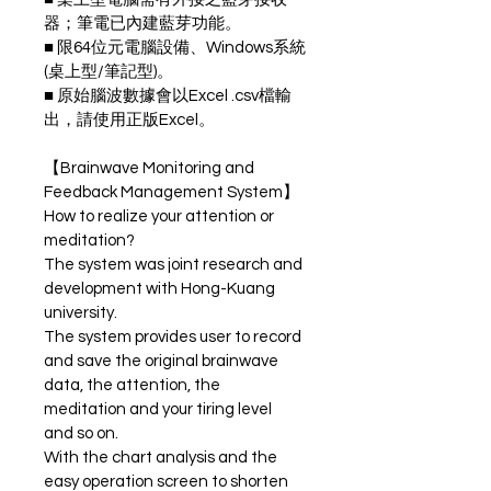
器；筆電已內建藍芽功能。 
■ 限64位元電腦設備、Windows系統
(桌上型/筆記型)。
■ 原始腦波數據會以Excel .csv檔輸
出，請使用正版Excel。
【Brainwave Monitoring and 
Feedback Management System】
How to realize your attention or 
meditation?
The system was joint research and 
development with Hong-Kuang 
university. 
The system provides user to record 
and save the original brainwave 
data, the attention, the 
meditation and your tiring level 
and so on. 
With the chart analysis and the 
easy operation screen to shorten 