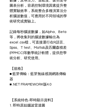
數據，及專注力、放鬆度、疲勞度等
圖表分析，容易控制環境因素提升整
體實驗效率，系統整合多種演算法分
析腦波數值，可應用於不同領域的學
術研究或實驗上。
記錄每秒腦波數據，如Alpha、Beta
等，將收集到的腦波數據輸出為
excel .csv檔，可直接運行在R語言、
Spss、T test、Matlab及匹爾森積差
(PPMCC)等數學統計軟體，提供您學
術分析、研究使用。
 【規格】
■ 藍芽傳輸：藍芽無線感測網路傳輸
器
■ .NET FRAMEWORK版4.0
 【系統特色-即時顯示資料】
1. 即時原始腦波雷達圖