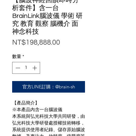
【腦波神經回饋即時分
析套件】含一台
BrainLink腦波儀 學術 研
究 教育 觀察 腦機介 面
神念科技
價
NT$198,888.00
格
數量
*
官方LINE訂購：@brain-sh
【產品簡介】
※本產品內含一台腦波儀
本系統與弘光科技大學共同研發，由
弘光科技大學研發處授權技術轉移，
系統提供使用者紀錄、儲存原始腦波