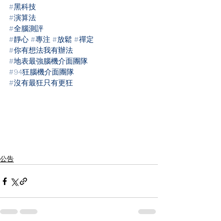
#黑科技
#演算法
#全腦測評
#靜心
#專注
#放鬆
#禪定
#你有想法我有辦法
#地表最強腦機介面團隊
#94狂腦機介面團隊
#沒有最狂只有更狂
#勝宏
#腦波儀
#黑科技
#宏智力
#神念
#
專注
#放鬆
#測謊
#研究
#科學
#科研
#芳
療
#身心靈
#測評
#學術
#禪定
#幼兒
#教
育
#瑜珈
公告