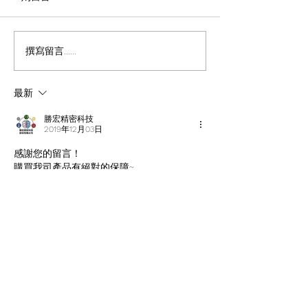
颱風來襲
撰寫留言......
「2026 UHIMA × TLCMA
AI賦能高齡健康與照護－
高齡健康新紀元」 國際研
最新
討會
勝宏精密科技
2019年12月03日
感謝您的留言！
購買我司產品有絕對的保障~
如未來還有其他問題歡迎聯繫我司，
我們會盡快為您解決^^
按讚
回覆
蕭謙秉
2019年12月03日
太好了，買電子產品最害怕沒有保固，
教授去年買了一套七人同步系統，