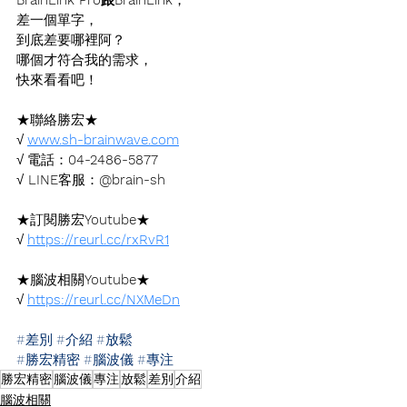
差一個單字，
到底差要哪裡阿？
哪個才符合我的需求，
快來看看吧！
★聯絡勝宏★
√ 
www.sh-brainwave.com
√ 電話：
04-2486-5877
√
 LINE
客服：
@brain-sh
★訂閱勝宏
Youtube
★
√ 
https://reurl.cc/rxRvR1
★腦波相關
Youtube
★
√ 
https://reurl.cc/NXMeDn
#差別
#介紹
#放鬆
#勝宏精密
#腦波儀
#專注
勝宏精密
腦波儀
專注
放鬆
差別
介紹
腦波相關