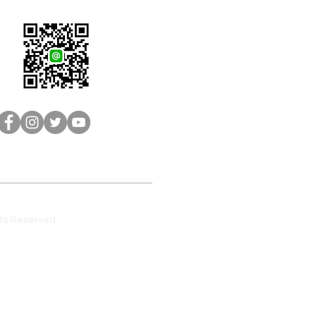
LINE客服：@brain-sh
s Reserved.