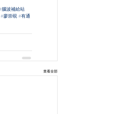
#腦波補給站
#廖崇硯
#有通
查看全部