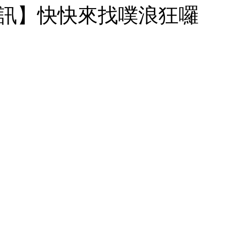
訊】快快來找噗浪狂囉