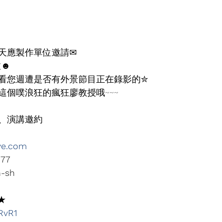
天應製作單位邀請✉
啦☻
看您週遭是否有外景節目正在錄影的✮
這個噗浪狂的瘋狂廖教授哦~~~
、演講邀約
ve.com
877
n-sh
★
xRvR1