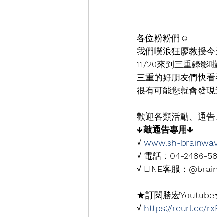
各位粉粉們☺
我們噗浪狂廖教授今
11/20
來到三重錄影
三重的好朋友們快看
很有可能您就會發現
歡迎各類活動、通告
↓敲通告專用↓
√ 
www.sh-brainwa
√ 電話：
04-2486-5
√ 
LINE
客服：
@brai
★訂閱勝宏
Youtube
√ 
https://reurl.cc/r