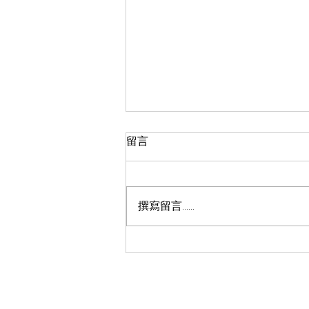
留言
撰寫留言......
腦波科技應用於情感設計與評
估研究工作坊