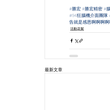
#勝宏
#勝宏精密
#
#94狂腦機介面團隊
告就是感恩啊啊啊啊
活動花絮
最新文章