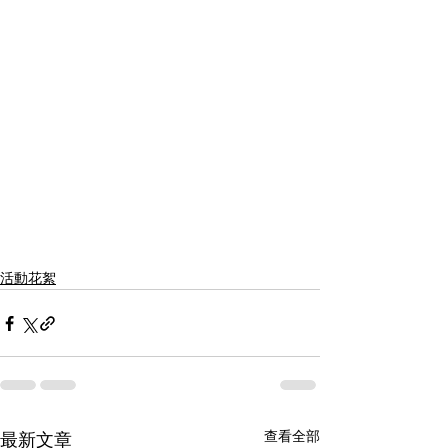
活動花絮
查看全部
最新文章