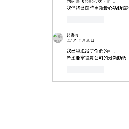
感謝書俊follow我司的IG！
我們將會隨時更新最心活動資訊
按讚
回覆
趙書峻
2019年11月29日
我已經追蹤了你們的IG，
希望能掌握貴公司的最新動態
按讚
回覆