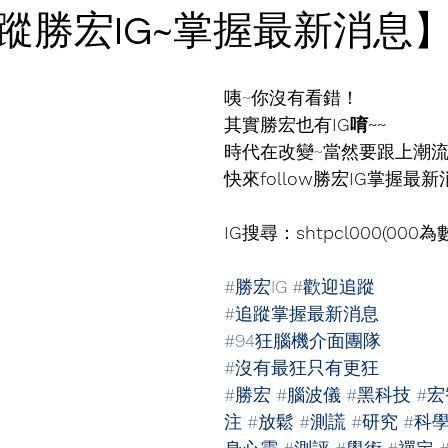
蹤勝宏IG~掌握最新消息
咦~你沒有看錯！
其實勝宏也有
IG唷~~
時代在改變~當然要跟上潮
快來
follow
勝宏
IG
掌握最新
IG
搜尋：
shtpcl000(000
為
#勝宏IG
#歡迎追蹤
#追蹤掌握最新消息
#94狂腦機介面團隊
#沒有最狂只有更狂
#勝宏
#腦波儀
#黑科技
#
注
#放鬆
#測謊
#研究
#科