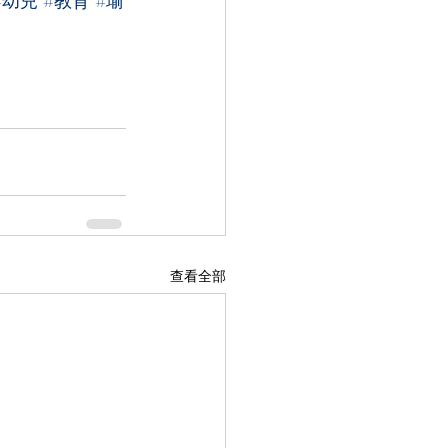
#幼兒
#教育
#瑜
查看全部