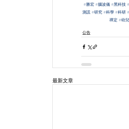
#勝宏
#腦波儀
#黑科技
測謊
#研究
#科學
#科研
禪定
#幼
公告
最新文章