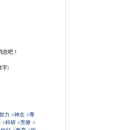
】
流
消息吧！
數字
)
宏智力
#神念
#專
學
#科研
#芳療
#