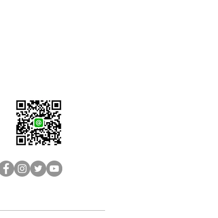
LINE客服：@brain-sh