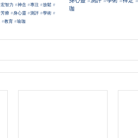
身心靈
#測評
#學術
#禪定
#宏智力
#神念
#專注
#放鬆
#
珈
#芳療
#身心靈
#測評
#學術
#
兒
#教育
#瑜珈