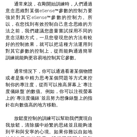
       通常來說，在剛開始訓練時，人們通過
意念思維對某個
eSense
™參數的控制力要
強於對其它
eSense
™參數的控制力。所
以，在您找到有效控制自己意念思維的方
法之前，我們建議您盡量嘗試採用不同的
意念活動方式，一旦您發現您的方法有較
好的控制效果，就可以把這種方法運用到
對其它參數的控制上，從而能夠通過簡單
訓練就能夠更容易地控制其它參數。
       通常情況下，你可以通過看著某個物體
或者是集中精力思考某個問題等方式來控
制你的專注度，從而可以推高屏幕上“專注
度儀錶盤”的數值。例如，你可以注視螢幕
上的“專注度儀錶”並且努力想像錶盤上的指
針在向數值高的地方移動。
       放鬆度控制的訓練可以幫助我們實現自
我放鬆，清除腦中紛繁的思緒並且能夠達
到平和與安寧的心境。如果你難以自如地