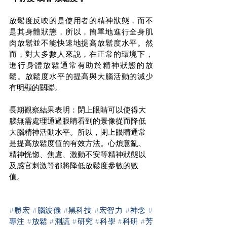
放鬆度反映的是使用者的精神狀態，而不
是其身體狀態，所以，簡單地進行全身肌
肉放鬆並不能快速地提高放鬆度水平。然
而，對大多數人來說，在正常的環境下，
進行身體放鬆通常有助於精神狀態的放
鬆。放鬆度水平的提高與大腦活動的減少
有明顯的關聯。
長期觀察結果表明：閉上眼睛可以使得大
腦無需處理通過眼睛看到的景像從而降低
大腦精神活動水平。所以，閉上眼睛通常
是提高放鬆度值的有效方法。心煩意亂、
精神恍惚、焦慮、激動不安等精神狀態以
及感官刺激等都將降低放鬆度參數的數
值。 
#勝宏
#腦波儀
#黑科技
#宏智力
#神念
#
專注
#放鬆
#測謊
#研究
#科學
#科研
#芳