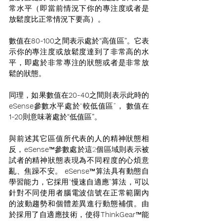
常水平（即當前情況下你的專注度或者是
放鬆度比正常情況下要高）。 
數值在
80-100
之間表示處於
“
高值區
”
。它表
示你的專注度或放鬆度達到了非常高的水
平，即處於非常專注的狀態或者是非常放
鬆的狀態。 
同理，如果數值在
20-40
之間則表示此時的
eSense
參數水平處於“較低值區”， 數值在
1-20
則意味著處於
“
低值區
”
。 
與前述其它區值所代表的人的精神狀態相
反，
eSense
™參數處於這2個區域則表示被
試者的精神狀態表現為不同程度的心煩意
亂、焦躁不安。 
eSense
™算法具有動態自
學習能力，它採用“慢速自適應”算法，可以
針對不同使用者腦電波信號在正常範圍內
的波動趨勢和個體差異進行動態補償。由
於採用了自適應技術，使得
ThinkGear
™能