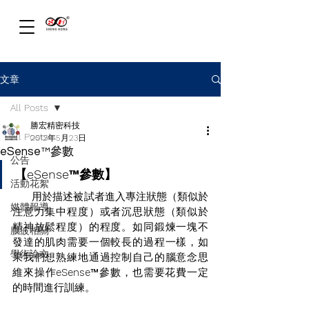
文章
All Posts
勝宏精密科技
All Posts
2012年5月23日
eSense™參數
公告
【eSense™參數】
活動花絮
       用於描述被試者進入專注狀態（類似於
媒體報導
注意力集中程度）或者沉思狀態（類似於
精神放鬆程度）的程度。如同鍛煉一塊不
腦波相關
發達的肌肉需要一個較長的過程一樣，如
學術論文
果我們想熟練地通過控制自己的腦意念思
維來操作
eSense
™參數，也需要花費一定
的時間進行訓練。