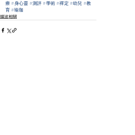
療
#身心靈
#測評
#學術
#禪定
#幼兒
#教
育
#瑜珈
腦波相關
查看全部
最新文章