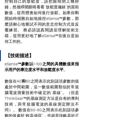
控制自己的放鬆度，請把眼睛閉上幾秒
鐘，然後睜開眼晴看看“放鬆度儀錶”的當前
數值，從而體會如何進行放鬆。如果你剛
開始時很難自如地操控
eSense
™參數，那
麼請耐心地嘗試不同的意念控制方式並反
覆練習。 務必請認真閱讀並理解技術文
檔，從而更好地了解
eSense
™在後台是如
何工作的。
【技術描述】
eSense™參數以1-100之間的具體數值來指
示用戶的專注度水平和放鬆度水平
。 
數值在
40和60
之間表示此刻該項參數的值
處於中間範圍，這一數值範圍類似於常規
腦電波測量技術中確定的“基線”。（但是
ThinkGear
™的基線測定方法是自有的專利
技術，與常規腦電波的基線測定辦法不
同）。 數值在
60-80
之間表示此刻該項參
數的值處於“較高值區”，也就是說略高於正