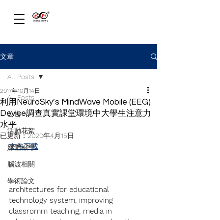
文章
All Posts
2017年10月14日
All Posts
利用NeuroSky’s MindWave Mobile (EEG)
Device調查真實課堂環境中大學生注意力
公告
水平
活動花絮
已更新：
2020年4月15日
文件下載
媒體報導
腦波相關
學術論文
architectures for educational 
technology system, improving 
classromm teaching, media in 