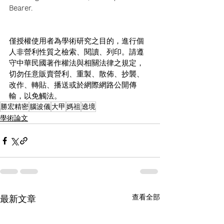
Bearer.
僅授權使用者為學術研究之目的，進行個
人非營利性質之檢索、閱讀、列印。請遵
守中華民國著作權法與相關法律之規定，
切勿任意販賣營利、重製、散佈、抄襲、
改作、轉貼、播送或於網際網路公開傳
輸，以免觸法。
勝宏精密
腦波儀
大甲
媽祖
遶境
學術論文
查看全部
最新文章