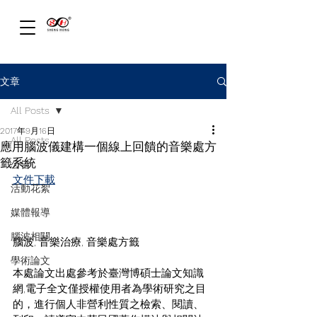
文章
All Posts
2017年9月16日
All Posts
應用腦波儀建構一個線上回饋的音樂處方
籤系統
公告
文件下載
活動花絮
媒體報導
腦波相關
腦波, 音樂治療, 音樂處方籤
學術論文
本處論文出處參考於臺灣博碩士論文知識
網,電子全文僅授權使用者為學術研究之目
的，進行個人非營利性質之檢索、閱讀、