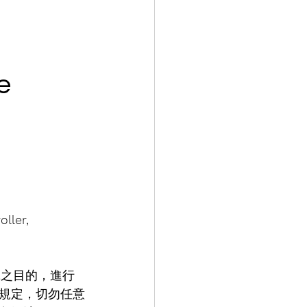
e
ller, 
究之目的，進行
規定，切勿任意