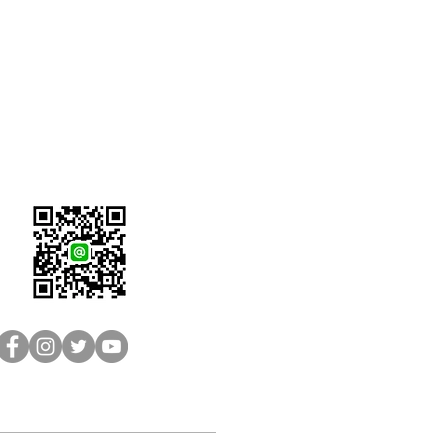
LINE客服：@brain-sh