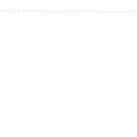
官網首頁
腦波商城
聯絡我們
關於我們
隱私權政策
權所有© Sheng Hong Precision Technology Co., Ltd. All Right