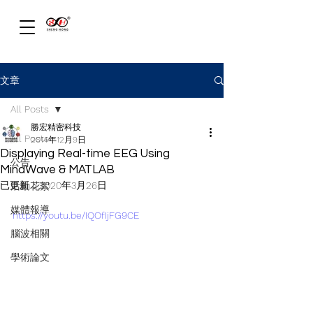
文章
All Posts
勝宏精密科技
All Posts
2014年12月9日
Displaying Real-time EEG Using
公告
MindWave & MATLAB
已更新：
2020年3月26日
活動花絮
媒體報導
https://youtu.be/IQOfIjFG9CE
腦波相關
學術論文