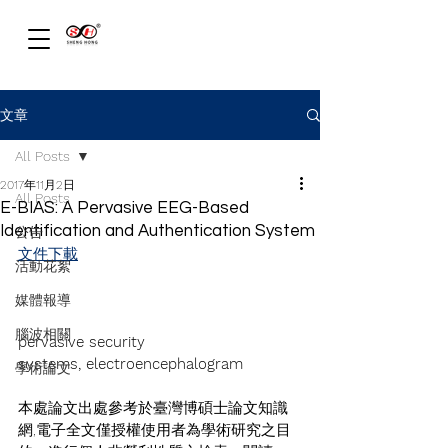
文章
All Posts
2017年11月2日
All Posts
E-BIAS: A Pervasive EEG-Based
Identification and Authentication System
公告
文件下載
活動花絮
媒體報導
腦波相關
pervasive security 
systems, electroencephalogram
學術論文
本處論文出處參考於臺灣博碩士論文知識
網,電子全文僅授權使用者為學術研究之目