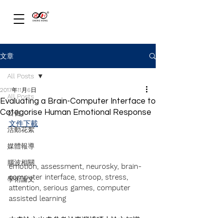
文章
All Posts
2017年11月6日
All Posts
Evaluating a Brain-Computer Interface to
Categorise Human Emotional Response
公告
文件下載
活動花絮
媒體報導
腦波相關
emotion, assessment, neurosky, brain-
computer interface, stroop, stress, 
學術論文
attention, serious games, computer 
assisted learning