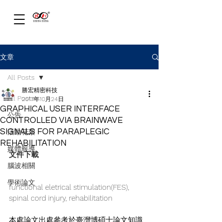
文章
All Posts
勝宏精密科技
All Posts
2017年10月24日
GRAPHICAL USER INTERFACE
公告
CONTROLLED VIA BRAINWAVE
SIGNALS FOR PARAPLEGIC
活動花絮
REHABILITATION
媒體報導
文件下載
腦波相關
學術論文
functional eletrical stimulation(FES), 
spinal cord injury, rehabilitation
本處論文出處參考於臺灣博碩士論文知識