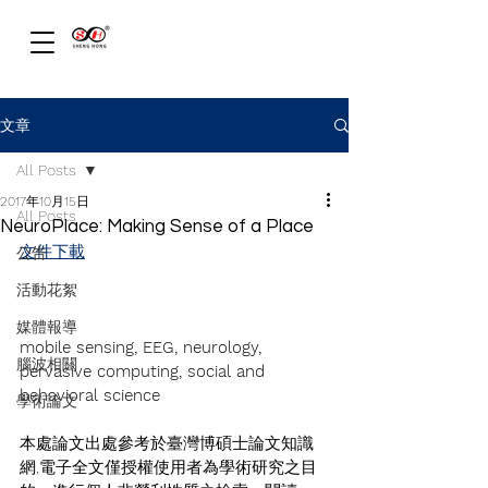
文章
All Posts
2017年10月15日
All Posts
NeuroPlace: Making Sense of a Place
文件下載
公告
活動花絮
媒體報導
mobile sensing, EEG, neurology, 
腦波相關
pervasive computing, social and 
behavioral science
學術論文
10.1145/2459236.2459267
本處論文出處參考於臺灣博碩士論文知識
網,電子全文僅授權使用者為學術研究之目